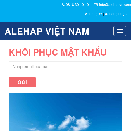
0818 30 10 10
info@alehapvn.com
Đăng ký
|
Đăng nhập
ALEHAP VIỆT NAM
Toggl
naviga
KHÔI PHỤC MẬT KHẨU
Gửi